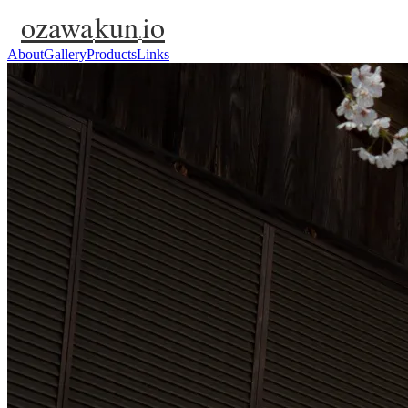
ozawa
kun
io
.
About
Gallery
Products
Links